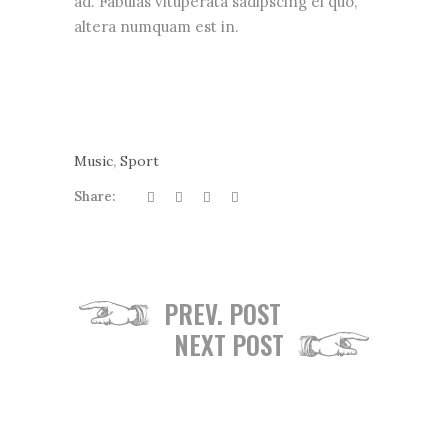
ad. Fabulas vituperata sadipscing ei quo,
altera numquam est in.
,
Music
Sport
Share:
PREV. POST
NEXT POST