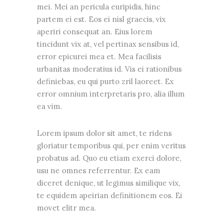
mei. Mei an pericula euripidis, hinc
partem ei est. Eos ei nisl graecis, vix
aperiri consequat an. Eius lorem
tincidunt vix at, vel pertinax sensibus id,
error epicurei mea et. Mea facilisis
urbanitas moderatius id. Vis ei rationibus
definiebas, eu qui purto zril laoreet. Ex
error omnium interpretaris pro, alia illum
ea vim.
Lorem ipsum dolor sit amet, te ridens
gloriatur temporibus qui, per enim veritus
probatus ad. Quo eu etiam exerci dolore,
usu ne omnes referrentur. Ex eam
diceret denique, ut legimus similique vix,
te equidem apeirian definitionem eos. Ei
movet elitr mea.