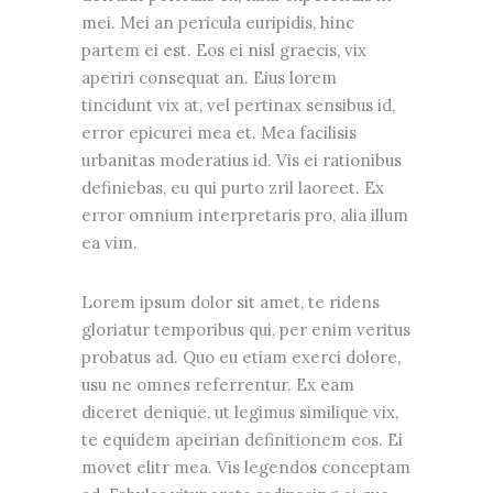
mei. Mei an pericula euripidis, hinc
partem ei est. Eos ei nisl graecis, vix
aperiri consequat an. Eius lorem
tincidunt vix at, vel pertinax sensibus id,
error epicurei mea et. Mea facilisis
urbanitas moderatius id. Vis ei rationibus
definiebas, eu qui purto zril laoreet. Ex
error omnium interpretaris pro, alia illum
ea vim.
Lorem ipsum dolor sit amet, te ridens
gloriatur temporibus qui, per enim veritus
probatus ad. Quo eu etiam exerci dolore,
usu ne omnes referrentur. Ex eam
diceret denique, ut legimus similique vix,
te equidem apeirian definitionem eos. Ei
movet elitr mea. Vis legendos conceptam