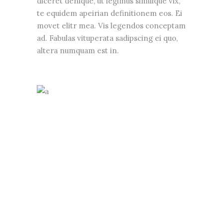
diceret denique, ut legimus similique vix,
te equidem apeirian definitionem eos. Ei
movet elitr mea. Vis legendos conceptam
ad. Fabulas vituperata sadipscing ei quo,
altera numquam est in.