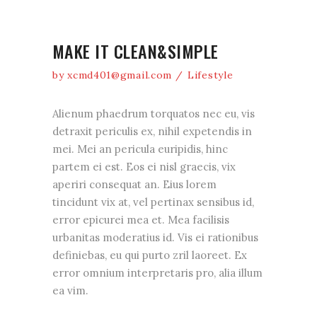
MAKE IT CLEAN&SIMPLE
by
xcmd401@gmail.com
Lifestyle
Alienum phaedrum torquatos nec eu, vis
detraxit periculis ex, nihil expetendis in
mei. Mei an pericula euripidis, hinc
partem ei est. Eos ei nisl graecis, vix
aperiri consequat an. Eius lorem
tincidunt vix at, vel pertinax sensibus id,
error epicurei mea et. Mea facilisis
urbanitas moderatius id. Vis ei rationibus
definiebas, eu qui purto zril laoreet. Ex
error omnium interpretaris pro, alia illum
ea vim.